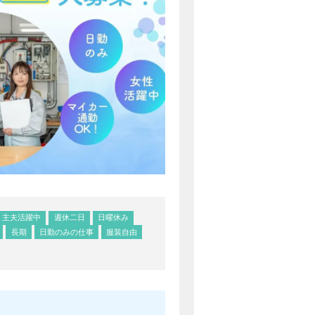
・主夫活躍中
週休二日
日曜休み
長期
日勤のみの仕事
服装自由