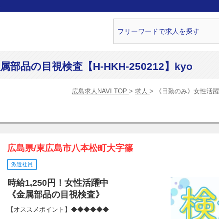
ら
品の目視検査【H-HKH-250212】kyo
広島求人NAVI TOP
求人
《日勤のみ》女性活躍中の
広島県/東広島市八本松町大字篠
派遣社員
時給1,250円！女性活躍中
《金属部品の目視検査》
【オススメポイント】◆◆◆◆◆◆