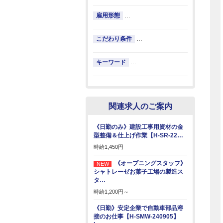
雇用形態
…
こだわり条件
…
キーワード
…
関連求人のご案内
《日勤のみ》建設工事用資材の金
型整備＆仕上げ作業【H-SR-22…
時給
1,450円
《オープニングスタッフ》
シャトレーゼお菓子工場の製造ス
タ…
時給
1,200円～
《日勤》安定企業で自動車部品溶
接のお仕事【H-SMW-240905】