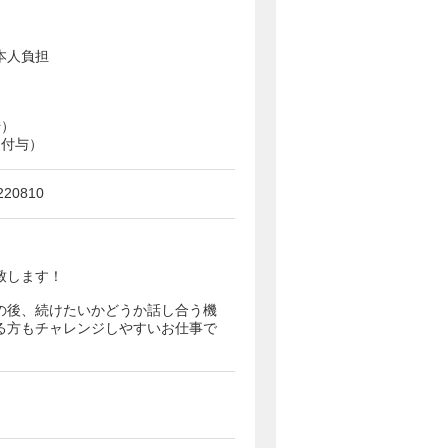
本人負担
始）
日付与）
20810
致します！
の後、続けたいかどうか話し合う機
る方もチャレンジしやすいお仕事で