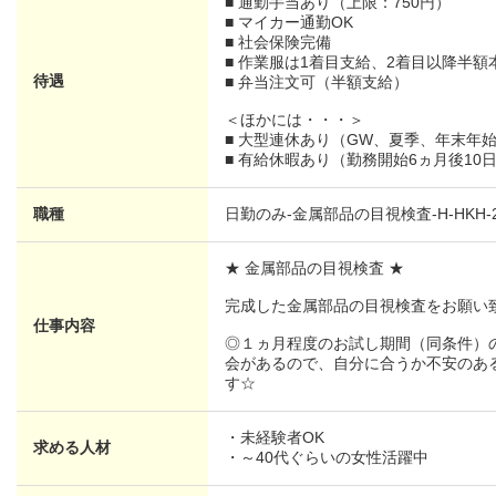
■ 通勤手当あり（上限：750円）
■ マイカー通勤OK
■ 社会保険完備
■ 作業服は1着目支給、2着目以降半額
待遇
■ 弁当注文可（半額支給）
＜ほかには・・・＞
■ 大型連休あり（GW、夏季、年末年
■ 有給休暇あり（勤務開始6ヵ月後10
職種
日勤のみ-金属部品の目視検査-H-HKH-2
★ 金属部品の目視検査 ★
完成した金属部品の目視検査をお願い
仕事内容
◎１ヵ月程度のお試し期間（同条件）
会があるので、自分に合うか不安のあ
す☆
・未経験者OK
求める人材
・～40代ぐらいの女性活躍中