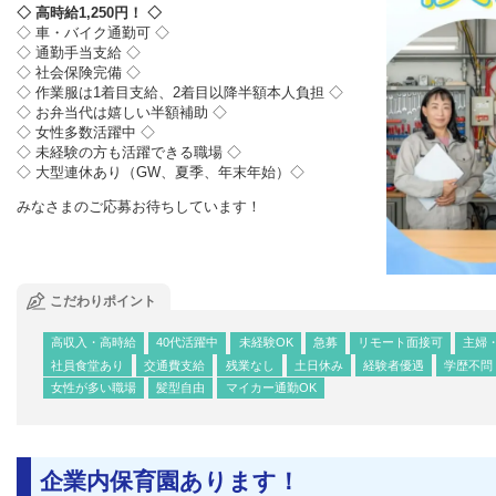
◇ 高時給1,250円！ ◇
◇ 車・バイク通勤可 ◇
◇ 通勤手当支給 ◇
◇ 社会保険完備 ◇
◇ 作業服は1着目支給、2着目以降半額本人負担 ◇
◇ お弁当代は嬉しい半額補助 ◇
◇ 女性多数活躍中 ◇
◇ 未経験の方も活躍できる職場 ◇
◇ 大型連休あり（GW、夏季、年末年始）◇
みなさまのご応募お待ちしています！
こだわりポイント
高収入・高時給
40代活躍中
未経験OK
急募
リモート面接可
主婦
社員食堂あり
交通費支給
残業なし
土日休み
経験者優遇
学歴不問
女性が多い職場
髪型自由
マイカー通勤OK
企業内保育園あります！