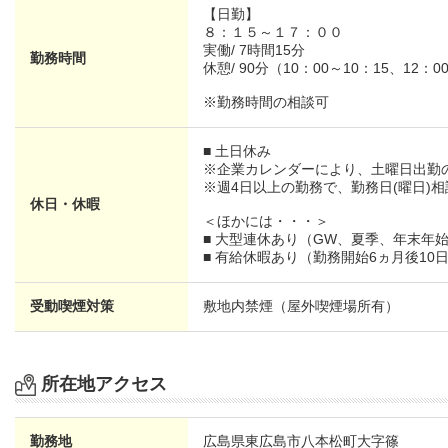
【日勤】
８：１５～１７：００
実働/ 7時間15分
勤務時間
休憩/ 90分（10：00～10：15、12：0
※勤務時間の相談可
■ 土日休み
※企業カレンダーにより、土曜日出勤
※週4日以上の勤務で、勤務日(曜日)相
休日・休暇
＜ほかには・・・＞
■ 大型連休あり（GW、夏季、年末年
■ 有給休暇あり（勤務開始6ヵ月後10
受動喫煙対策
敷地内禁煙（屋外喫煙場所有）
所在地アクセス
勤務地
広島県
東広島市八本松町大字篠