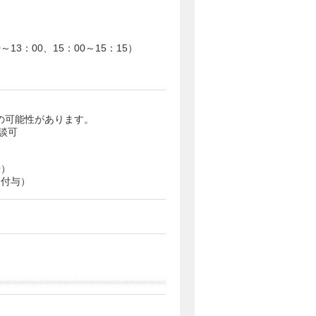
0～13：00、15：00～15：15）
の可能性があります。
談可
始）
日付与）