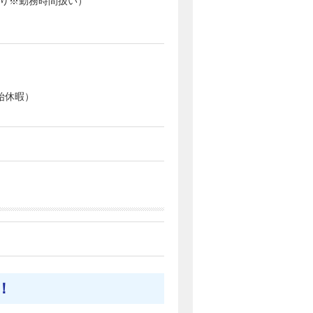
あり※勤務時間扱い）
始休暇）
！