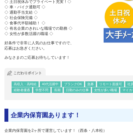
◇ 土日祝休みでプライベート充実！◇
◇ 車・バイク通勤可 ◇
◇ 通勤手当支給 ◇
◇ 社会保険完備 ◇
◇ 食事代半額補助！ ◇
◇ 有名企業のきれいな職場での勤務 ◇
◇ 女性が多数活躍の職場 ◇
好条件で非常に人気のお仕事ですので、
応募はお急ぎください。
みなさまのご応募お待ちしています！
こだわりポイント
高収入・高時給
40代活躍中
ブランクOK
急募
リモート面接可
社
経験者優遇
学歴不問
長期
日勤のみの仕事
女性が多い職場
マイカ
企業内保育園あります！
企業内保育園を2ヶ所で運営しています！（西条・八本松）