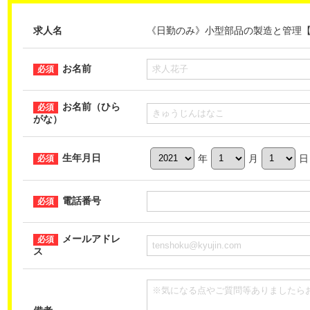
求人名
《日勤のみ》小型部品の製造と管理【H-M
お名前
お名前（ひら
がな）
生年月日
年
月
日
電話番号
メールアドレ
ス