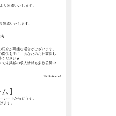
当者より連絡いたします。
番号より連絡いたします。
選考
の紹介が可能な場合がございます。
の提供を主に、あなたのお仕事探し
募ください★
クで未掲載の求人情報も多数公開中
H-MTS-210703
ーム】
ーシートからどうぞ。
げます。