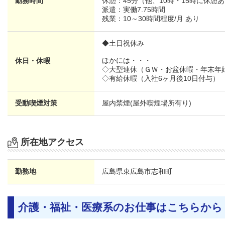
勤務時間
休憩：45分（他、10時・15時に休憩
派遣：実働7.75時間
残業：10～30時間程度/月 あり
◆土日祝休み
ほかには・・・
休日・休暇
◇大型連休（ＧＷ・お盆休暇・年末年
◇有給休暇（入社6ヶ月後10日付与）
受動喫煙対策
屋内禁煙(屋外喫煙場所有り)
所在地アクセス
勤務地
広島県
東広島市志和町
介護・福祉・医療系のお仕事はこちらから