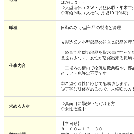
ほかには・・・
◇大型連休（ＧＷ・お盆休暇・年末年
◇有給休暇（入社6ヶ月後10日付与）
職種
日勤のみ-小型部品の製造と管理
★製造業／小型部品の組立＆部品管理
・軽量で小型の部品を指示書に従って
負担も少なく、女性が活躍出来る職場
仕事内容
・工場内の構内で物流運搬業務や、部
※リフト免許は不要です！
◎希望や適性に応じて配属致します。
◎丁寧な研修があるので、未経験の方
◇真面目に勤務いただける方
求める人材
◇女性活躍中
【常日勤】
８：００～１６：３０