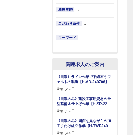
雇用形態
…
こだわり条件
…
キーワード
…
関連求人のご案内
《日勤》ライン作業で不織布やフ
ェルトの製造【H-AD-240706】…
時給
1,250円
《日勤のみ》建設工事用資材の金
型整備＆仕上げ作業【H-SR-22…
時給
1,450円
《日勤のみ》図面を見ながらの加
工または組立作業【H-TWT-240…
時給
1,300円