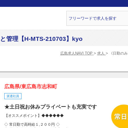
ら
【H-MTS-210703】kyo
広島求人NAVI TOP
求人
《日勤のみ》
広島県/東広島市志和町
派遣社員
★土日祝お休みプライベートも充実です
【オススメポイント】◆◆◆◆◆◆
◇ 常日勤で高時給１,２００円 ◇