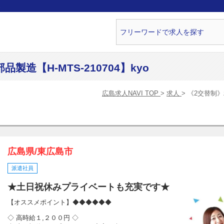
ら
造【H-MTS-210704】kyo
広島求人NAVI TOP
求人
《2交替制》精
広島県/東広島市
派遣社員
★土日祝休みプライベートも充実です★
【オススメポイント】◆◆◆◆◆◆
◇ 高時給１,２００円 ◇