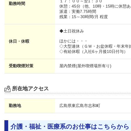
１７：００～翌1：３０
勤務時間
休憩：45分（他、10時・15時に休憩
派遣：実働7.75時間
残業：15～30時間/月 程度
◆土日祝休み
ほかには・・・
休日・休暇
◇大型連休（ＧＷ・お盆休暇・年末年
◇有給休暇（入社6ヶ月後10日付与）
受動喫煙対策
屋内禁煙(屋外喫煙場所有り)
所在地アクセス
勤務地
広島県
東広島市志和町
介護・福祉・医療系のお仕事はこちらから