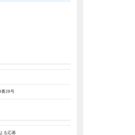
4番28号
よる応募