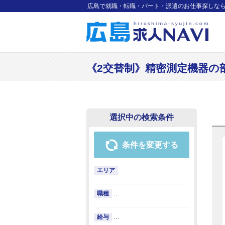
広島で就職・転職・パート・派遣のお仕事探しな
《2交替制》精密測定機器の部品製
選択中の検索条件
条件を変更する
エリア
…
職種
…
給与
…