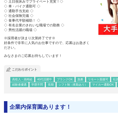
◇ 土日祝休みでプライベート充実！◇
◇ 車・バイク通勤可 ◇
◇ 通勤手当支給 ◇
◇ 社会保険完備 ◇
◇ 食事代半額補助！ ◇
◇ 有名企業のきれいな職場での勤務 ◇
◇ 男性活躍の職場 ◇
※採用者が決まり次第終了です※
好条件で非常に人気のお仕事ですので、応募はお急ぎく
ださい。
みなさまのご応募お待ちしています！
こだわりポイント
高収入・高時給
40代活躍中
ブランクOK
急募
リモート面接可
社
経験者優遇
学歴不問
長期
シフト制（夜勤あり）
マイカー通勤OK
企業内保育園あります！