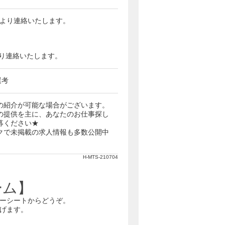
当者より連絡いたします。
番号より連絡いたします。
選考
の紹介が可能な場合がございます。
の提供を主に、あなたのお仕事探し
募ください★
クで未掲載の求人情報も多数公開中
H-MTS-210704
ーム】
ーシートからどうぞ。
げます。