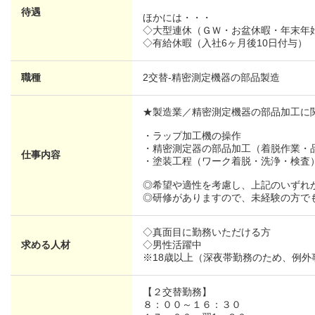
待遇
ほかには・・・
◇大型連休（ＧＷ・お盆休暇・年末年
◇有給休暇（入社6ヶ月後10日付与）
職種
2交替-精密測定機器の部品製造
★製造業／精密測定機器の部品加工に
・ラップ加工機の操作
・精密測定器の部品加工（着脱作業・
仕事内容
・塗装工程（ワーク着脱・洗浄・検査
◎希望や適性を考慮し、上記のいずれ
◎研修がありますので、未経験の方で
◇真面目に勤務いただける方
求める人材
◇男性活躍中
※18歳以上（深夜帯勤務のため、例外
【２交替勤務】
８：００～１６：３０