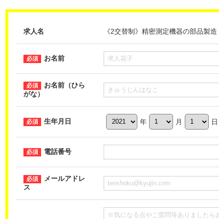
求人名
《2交替制》精密測定機器の部品製造【H-M
お名前
お名前（ひら
がな）
生年月日
年
月
日
電話番号
メールアドレ
ス