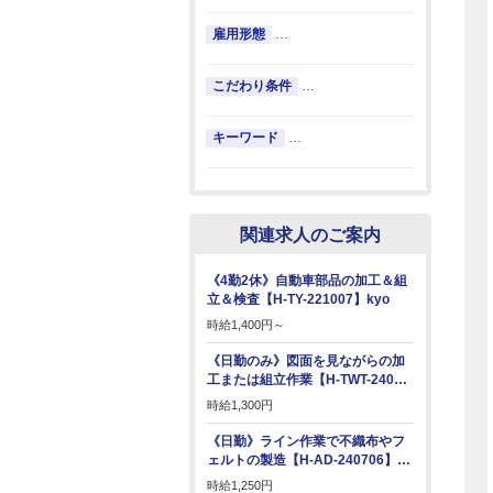
雇用形態
…
こだわり条件
…
キーワード
…
関連求人のご案内
《4勤2休》自動車部品の加工＆組
立＆検査【H-TY-221007】kyo
時給
1,400円～
《日勤のみ》図面を見ながらの加
工または組立作業【H-TWT-240…
時給
1,300円
《日勤》ライン作業で不織布やフ
ェルトの製造【H-AD-240706】…
時給
1,250円