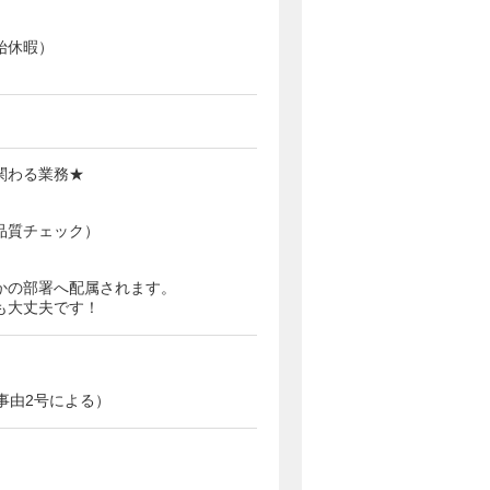
始休暇）
関わる業務★
品質チェック）
）
かの部署へ配属されます。
も大丈夫です！
事由2号による）