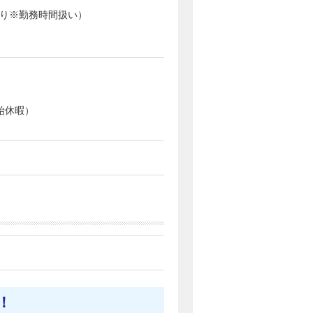
あり※勤務時間扱い）
始休暇）
！