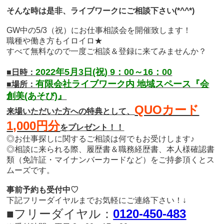
そんな時は是非、ライブワークにご相談下さい(*^^*)
GW中の5/3（祝）にお仕事相談会を開催致します！
職種や働き方もイロイロ★
すべて無料なので一度ご相談＆登録に来てみませんか？
2022年5月3日(祝) 9：00～16：00
■日時：
有限会社ライブワーク内 地域スペース『会
■場所：
創美(あそび)』
QUOカード
来場いただいた方への特典として、
1,000円分
をプレゼント！！
◎お仕事探しに関するご相談は何でもお受けします♪
◎相談に来られる際、履歴書＆職務経歴書、本人様確認書
類（免許証・マイナンバーカードなど）をご持参頂くとス
ムーズです。
事前予約も受付中♡
下記フリーダイヤルまでお気軽にご連絡下さい！↓
■フリーダイヤル：
0120-450-483