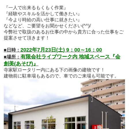
『一人で出来るもくもく作業』
『経験やスキルを活かして働きたい』
『今より時給の高い仕事に就きたい』
などなど、ご要望をお聞かせください(^^)/
今弊社で取扱のあるお仕事の中から貴方に合った仕事をご
提案させて頂きます！
2022年7月23日(土) 9：00～16：00
■日時：
有限会社ライブワーク内 地域スペース『会
■場所：
創美(あそび)』
寺家駅ロータリー内にある下の画像の建物です！
建物前に駐車場もあるので、車でのご来場も可能です。