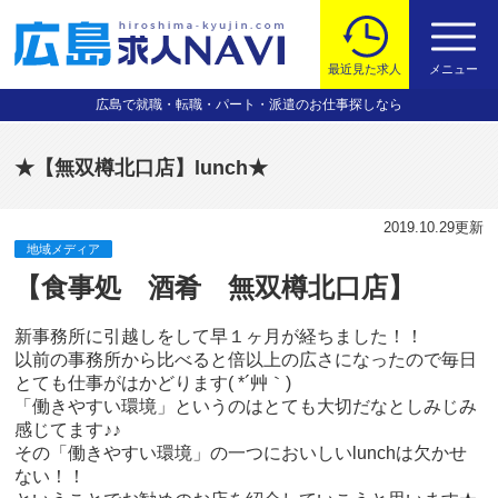
最近見た求人
メニュー
広島で就職・転職・パート・派遣のお仕事探しなら
★【無双樽北口店】lunch★
2019.10.29
更新
地域メディア
【食事処 酒肴 無双樽北口店】
新事務所に引越しをして早１ヶ月が経ちました！！
以前の事務所から比べると倍以上の広さになったので毎日
とても仕事がはかどります( *´艸｀)
「働きやすい環境」というのはとても大切だなとしみじみ
感じてます♪♪
その「働きやすい環境」の一つにおいしいlunchは欠かせ
ない！！