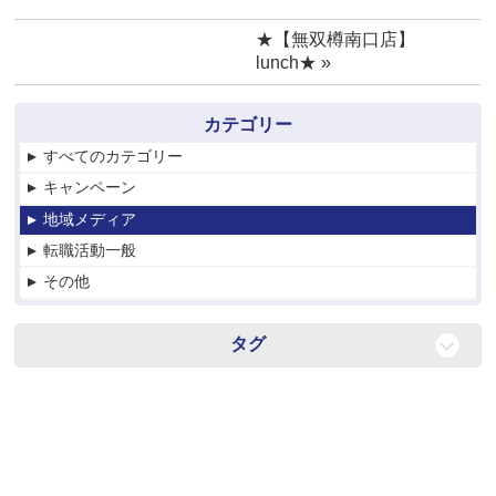
★【無双樽南口店】
lunch★
»
カテゴリー
すべてのカテゴリー
キャンペーン
地域メディア
転職活動一般
その他
タグ
転職
紹介
お仕事探し
For English speaker