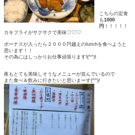
こちらの定食
も
1000
円
！！！！！
カキフライがサクサクで美味♡♡♡
ボーナスが入ったら２０００円越えのlunchを食べようと
思います！！
その為にはしっかりお仕事頑張ります!(^^)!
夜もとても美味しそうなメニューが並んでいるので
また食べ＆飲みに行きたいと思いまーす(^^)/