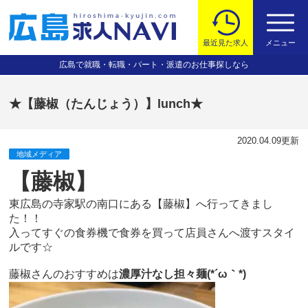
最近見た求人
メニュー
広島で就職・転職・パート・派遣のお仕事探しなら
★【藤椒（たんじょう）】lunch★
2020.04.09
更新
地域メディア
【藤椒】
東広島の寺家駅の南口にある【藤椒】へ行ってきまし
た！！
入ってすぐの食券機で食券を買って店員さんへ渡すスタイ
ルです☆
藤椒さんのおすすめは
濃厚汁なし担々麺(*´ω｀*)