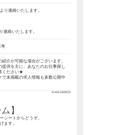
当者より連絡いたします。
番号より連絡いたします。
選考
の紹介が可能な場合がございます。
の提供を主に、あなたのお仕事探し
募ください★
クで未掲載の求人情報も多数公開中
A-AH-240910
ーム】
ーシートからどうぞ。
げます。