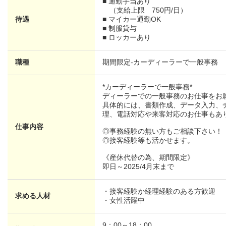
■ 通勤手当あり
（支給上限 750円/日）
待遇
■ マイカー通勤OK
■ 制服貸与
■ ロッカーあり
職種
期間限定-カーディーラーで一般事務
*カーディーラーで一般事務*
ディーラーでの一般事務のお仕事をお
具体的には、書類作成、データ入力、
理、電話対応や来客対応のお仕事もあ
仕事内容
◎事務経験の無い方もご相談下さい！
◎接客経験等も活かせます。
《産休代替の為、期間限定》
即日～2025/4月末まで
・接客経験か経理経験のある方歓迎
求める人材
・女性活躍中
9：00～18：00