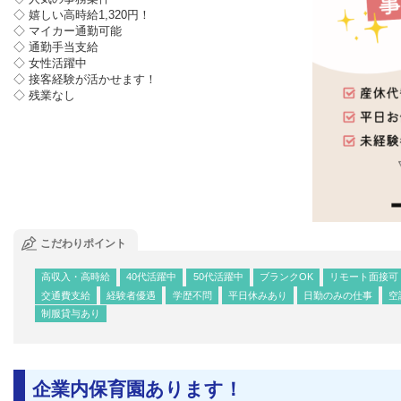
◇ 嬉しい高時給1,320円！
◇ マイカー通勤可能
◇ 通勤手当支給
◇ 女性活躍中
◇ 接客経験が活かせます！
◇ 残業なし
こだわりポイント
高収入・高時給
40代活躍中
50代活躍中
ブランクOK
リモート面接可
交通費支給
経験者優遇
学歴不問
平日休みあり
日勤のみの仕事
空
制服貸与あり
企業内保育園あります！