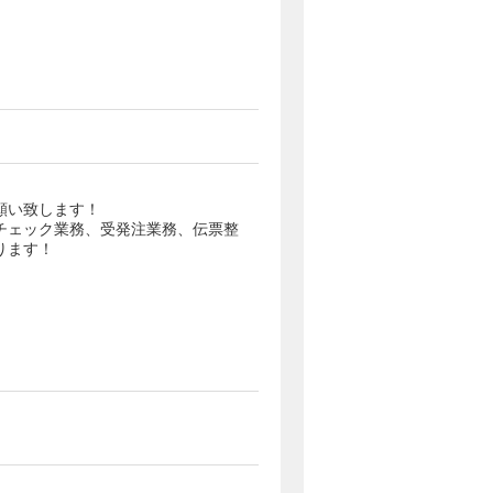
願い致します！
チェック業務、受発注業務、伝票整
ります！