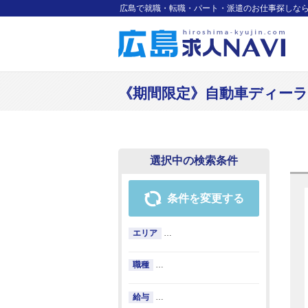
広島で就職・転職・パート・派遣のお仕事探しな
《期間限定》自動車ディーラーで
選択中の検索条件
条件を変更する
エリア
…
職種
…
給与
…