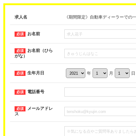
求人名
《期間限定》自動車ディーラーでの一般事
お名前
お名前（ひら
がな）
生年月日
年
月
日
電話番号
メールアドレ
ス