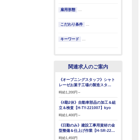
雇用形態
…
こだわり条件
…
キーワード
…
関連求人のご案内
《オープニングスタッフ》シャト
レーゼお菓子工場の製造スタ…
時給
1,200円～
《4勤2休》自動車部品の加工＆組
立＆検査【H-TY-221007】kyo
時給
1,400円～
《日勤のみ》建設工事用資材の金
型整備＆仕上げ作業【H-SR-22…
時給
1,450円