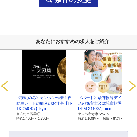
採用応募者の個人情報
・採用選考及びそれに伴う連絡などに利用します
当社の従業者情報
・人事労務管理、業務管理、福利厚生、健康管理、セキュ
ご提供いただいた個人番号情報
・法律で特定された「社会保険手続き」、「税務処理」な
あなたにおすすめの求人をご紹介
以上
【保有個人データ及び第三者提供記録に関
サービ
《夜勤のみ》カンタン作業！自
《パート》放課後等デイサービ
1.当社の名
名称：有限会社ライブワーク
【C-
動車シートの組立のお仕事【H-
スの保育士又は児童指導員【C-
称及び住
住所：広島県東広島市寺家駅前14番28号 寺家駅ノ
TK-250707】kyo
DRM-241007】coc
所、代表者
代表者：磯部 順司
東広島市高屋町
東広島市寺家7237-3
優遇）
時給
1,400円～
1,750円
時給
1,100円～
（経験・能力・資格により 優遇）
の氏名
2.個人情報
所属：有限会社ライブワーク 経営戦略室 室長