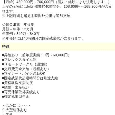
【月給】
450,000円～
700,000円
（能力・経験により決定します。）
上記の金額には固定残業代40時間分、108,609円～168,900円が含ま
れます。
※上記時間を超える時間外労働は追加支給。
◇賃金形態 年俸制
月額＝年俸÷12カ月
年俸例：540万～840万
※年俸額には40時間分の固定残業代が含まれます。
待遇
■昇給あり（前年度実績：0円～60,000円）
■フレックスタイム制
■リモートワーク可（週2回）
■交通費完全支給（規程あり）
■マイカー・バイク通勤OK
■固定残業代超過時間分は別途支給
■資格取得支援制度
■結婚・出産祝い
■育児休業取得実績あり
■確定拠出型年金
＜ほかには‥‥＞
◇大型連休あり
・GW