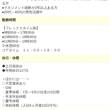
る方
●マネジメント経験が2年以上ある方
●20代～40代の男性活躍中
勤務時間
【フレックスタイム制】
●9時00分～17時30分
●10時00分～18時30分
●11時00分～19時30分
※休憩60分
コアタイム １１：００～１６：００
休日・休暇
◆土日祝休み
◆年間休日127日
＜ほかには‥‥＞
◇大型連休あり
・GW
・夏季休暇：7月～9月の任意の3日間
・年末年始休暇
◇慶弔休暇
◇有給休暇（入社6ヵ月後10日付与）