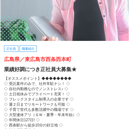
正社員
職業紹介
広島県／東広島市西条西本町
業績好調につき正社員大募集★
【オススメポイント】◆◆◆◆◆◆◆◆
◇ 受託案件のみで、社外常駐ナシ！ ◇
◇ 自社内勤務なのでノンストレス♪ ◇
◇ 土日祝休みでプライベート充実！ ◇
◇ フレックスタイム制導入の企業です ◇
◇ 週２日までリモートワークも可能 ◇
◇ 子育て世代も多数活躍中の職場です ◇
◇ 大型連休アリ（ＧＷ・夏季・年末年始）◇
◇ 年間休日127日! ◇
◇ 西条駅から徒歩10分の好立地 ◇