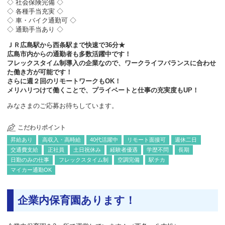
◇ 社会保険完備 ◇
◇ 各種手当充実 ◇
◇ 車・バイク通勤可 ◇
◇ 通勤手当あり ◇
ＪＲ広島駅から西条駅まで快速で36分★
広島市内からの通勤者も多数活躍中です！
フレックスタイム制導入の企業なので、ワークライフバランスに合わせ
た働き方が可能です！
さらに週２回のリモートワークもOK！
メリハリつけて働くことで、プライベートと仕事の充実度もUP！
みなさまのご応募お待ちしています。
こだわりポイント
昇給あり
高収入・高時給
40代活躍中
リモート面接可
週休二日
交通費支給
正社員
土日祝休み
経験者優遇
学歴不問
長期
日勤のみの仕事
フレックスタイム制
空調完備
駅チカ
マイカー通勤OK
企業内保育園あります！