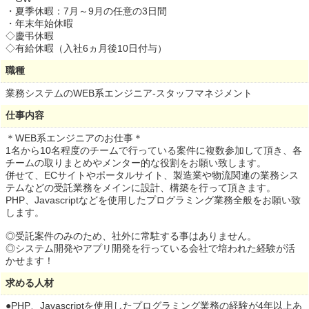
・夏季休暇：7月～9月の任意の3日間
・年末年始休暇
◇慶弔休暇
◇有給休暇（入社6ヵ月後10日付与）
職種
業務システムのWEB系エンジニア-スタッフマネジメント
仕事内容
＊WEB系エンジニアのお仕事＊
1名から10名程度のチームで行っている案件に複数参加して頂き、各
チームの取りまとめやメンター的な役割をお願い致します。
併せて、ECサイトやポータルサイト、製造業や物流関連の業務シス
テムなどの受託業務をメインに設計、構築を行って頂きます。
PHP、Javascriptなどを使用したプログラミング業務全般をお願い致
します。
◎受託案件のみのため、社外に常駐する事はありません。
◎システム開発やアプリ開発を行っている会社で培われた経験が活
かせます！
求める人材
●PHP、Javascriptを使用したプログラミング業務の経験が4年以上あ