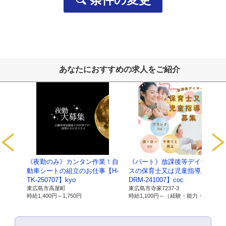
採用応募者の個人情報
・採用選考及びそれに伴う連絡などに利用します
当社の従業者情報
・人事労務管理、業務管理、福利厚生、健康管理、セキュ
ご提供いただいた個人番号情報
・法律で特定された「社会保険手続き」、「税務処理」な
あなたにおすすめの求人をご紹介
以上
【保有個人データ及び第三者提供記録に関
サービ
《夜勤のみ》カンタン作業！自
《パート》放課後等デイサービ
1.当社の名
名称：有限会社ライブワーク
【C-
動車シートの組立のお仕事【H-
スの保育士又は児童指導員【C-
称及び住
住所：広島県東広島市寺家駅前14番28号 寺家駅ノ
TK-250707】kyo
DRM-241007】coc
所、代表者
代表者：磯部 順司
東広島市高屋町
東広島市寺家7237-3
優遇）
時給
1,400円～
1,750円
時給
1,100円～
（経験・能力・資格により 優遇）
の氏名
2.個人情報
所属：有限会社ライブワーク 経営戦略室 室長