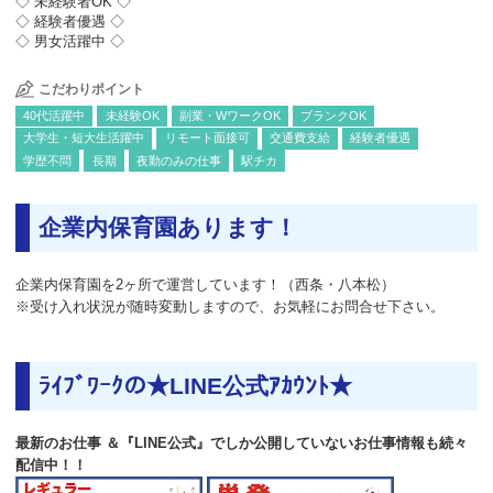
◇ 未経験者OK ◇
◇ 経験者優遇 ◇
◇ 男女活躍中 ◇
こだわりポイント
40代活躍中
未経験OK
副業・WワークOK
ブランクOK
大学生・短大生活躍中
リモート面接可
交通費支給
経験者優遇
学歴不問
長期
夜勤のみの仕事
駅チカ
企業内保育園あります！
企業内保育園を2ヶ所で運営しています！（西条・八本松）
※受け入れ状況が随時変動しますので、お気軽にお問合せ下さい。
ﾗｲﾌﾞﾜｰｸの★LINE公式ｱｶｳﾝﾄ★
最新のお仕事 ＆『LINE公式』でしか公開していないお仕事情報も続々
配信中！！