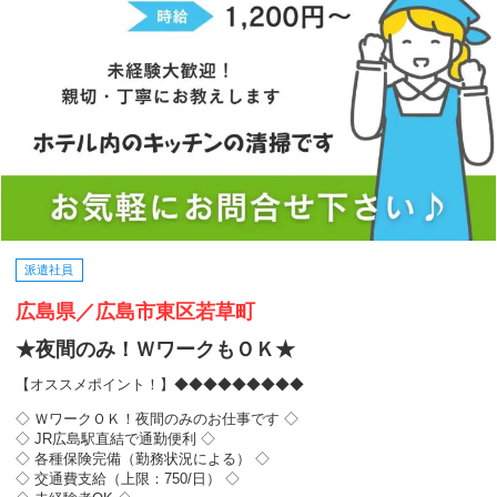
派遣社員
広島県／広島市東区若草町
★夜間のみ！ＷワークもＯＫ★
【オススメポイント！】◆◆◆◆◆◆◆◆◆
◇ ＷワークＯＫ！夜間のみのお仕事です ◇
◇ JR広島駅直結で通勤便利 ◇
◇ 各種保険完備（勤務状況による） ◇
◇ 交通費支給（上限：750/日） ◇