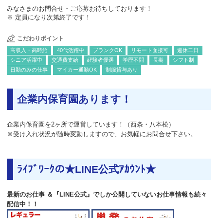
みなさまのお問合せ・ご応募お待ちしております！
※ 定員になり次第終了です！
こだわりポイント
高収入・高時給
40代活躍中
ブランクOK
リモート面接可
週休二日
シニア活躍中
交通費支給
経験者優遇
学歴不問
長期
シフト制
日勤のみの仕事
マイカー通勤OK
制服貸与あり
企業内保育園あります！
企業内保育園を2ヶ所で運営しています！（西条・八本松）
※受け入れ状況が随時変動しますので、お気軽にお問合せ下さい。
ﾗｲﾌﾞﾜｰｸの★LINE公式ｱｶｳﾝﾄ★
最新のお仕事 ＆『LINE公式』でしか公開していないお仕事情報も続々
配信中！！