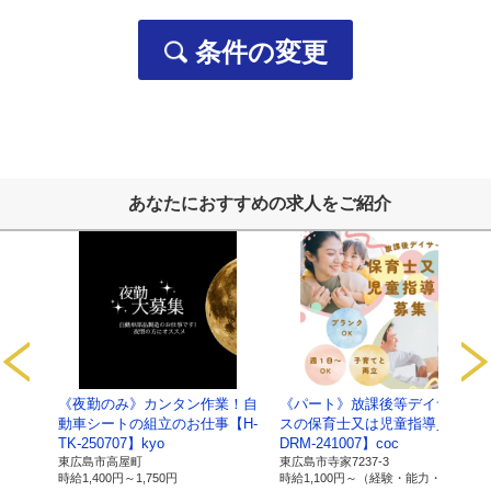
・当社の各事業に関するお問い合わせの方の個人情報は、
・ご要望いただいた資料の送付などに利用します。
条件の変更
採用応募者の個人情報
・採用選考及びそれに伴う連絡などに利用します
当社の従業者情報
・人事労務管理、業務管理、福利厚生、健康管理、セキュ
ご提供いただいた個人番号情報
・法律で特定された「社会保険手続き」、「税務処理」な
あなたにおすすめの求人をご紹介
以上
【保有個人データ及び第三者提供記録に関
サービ
《夜勤のみ》カンタン作業！自
《パート》放課後等デイサービ
1.当社の名
名称：有限会社ライブワーク
【C-
動車シートの組立のお仕事【H-
スの保育士又は児童指導員【C-
称及び住
住所：広島県東広島市寺家駅前14番28号 寺家駅ノ
TK-250707】kyo
DRM-241007】coc
所、代表者
代表者：磯部 順司
東広島市高屋町
東広島市寺家7237-3
優遇）
時給
1,400円～
1,750円
時給
1,100円～
（経験・能力・資格により 優遇）
の氏名