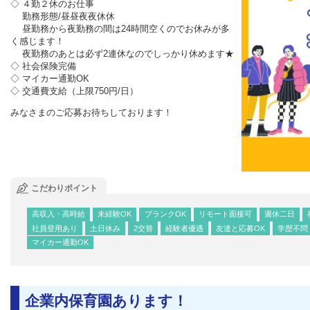
◇ ４勤２休のお仕事
勤務形態/昼昼夜夜休休
昼勤務から夜勤務の間は24時間空くのでお休みが多
く感じます！
夜勤務のあとは必ず2連休なのでしっかり休めます★
◇ 社会保険完備
◇ マイカー通勤OK
◇ 交通費支給（上限750円/日）
みなさまのご応募お待ちしております！
こだわりポイント
高収入・高時給
未経験OK
ブランクOK
リモート面接可
週休二日
社員登用あり
土日休み
2交替
経験者優遇
友達と応募OK
学歴不問
マイカー通勤OK
企業内保育園あります！