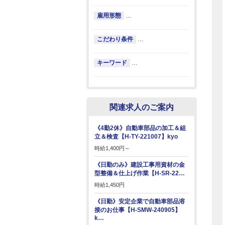
雇用形態
…
こだわり条件
…
キーワード
…
関連求人のご案内
《4勤2休》自動車部品の加工＆組
立＆検査【H-TY-221007】kyo
時給
1,400円～
《日勤のみ》建設工事用資材の金
型整備＆仕上げ作業【H-SR-22…
時給
1,450円
《日勤》安定企業で自動車部品溶
接のお仕事【H-SMW-240905】
k…