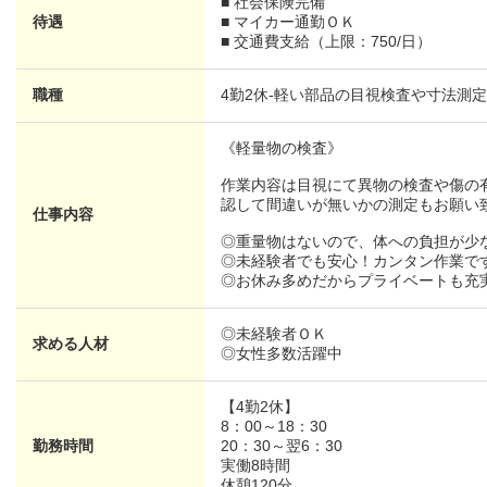
■ 社会保険完備
待遇
■ マイカー通勤ＯＫ
■ 交通費支給（上限：750/日）
職種
4勤2休-軽い部品の目視検査や寸法測
《軽量物の検査》
作業内容は目視にて異物の検査や傷の
認して間違いが無いかの測定もお願い
仕事内容
◎重量物はないので、体への負担が少
◎未経験者でも安心！カンタン作業で
◎お休み多めだからプライベートも充
◎未経験者ＯＫ
求める人材
◎女性多数活躍中
【4勤2休】
8：00～18：30
勤務時間
20：30～翌6：30
実働8時間
休憩120分