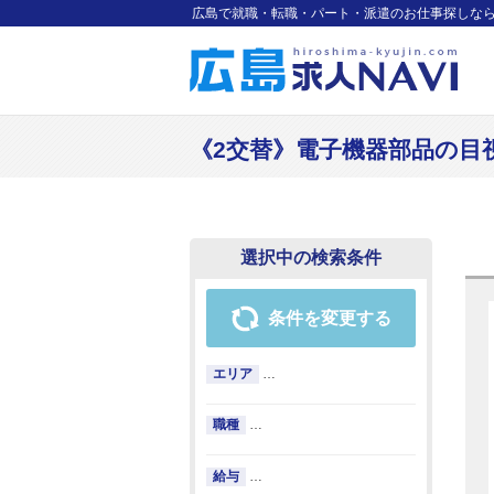
広島で就職・転職・パート・派遣のお仕事探しな
《2交替》電子機器部品の目視検
選択中の検索条件
条件を変更する
エリア
…
職種
…
給与
…