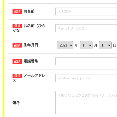
お名前
お名前（ひら
がな）
生年月日
年
月
日
電話番号
メールアドレ
ス
備考