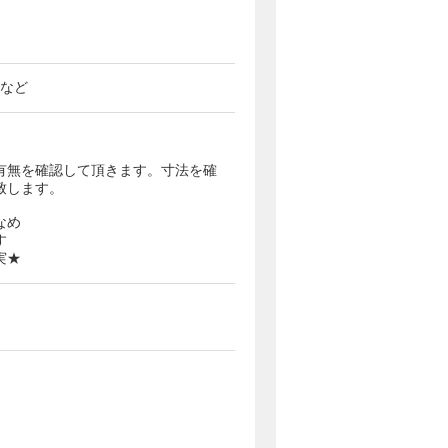
定など
有無を確認して頂きます。寸法を確
致します。
なめ
す
実★