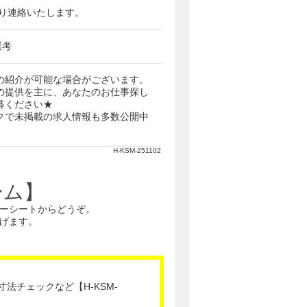
番号より連絡いたします。
選考
の紹介が可能な場合がございます。
の提供を主に、あなたのお仕事探し
募ください★
クで未掲載の求人情報も多数公開中
H-KSM-251102
ーム】
ーシートからどうぞ。
げます。
法チェックなど【H-KSM-