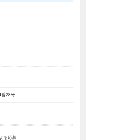
4番28号
よる応募