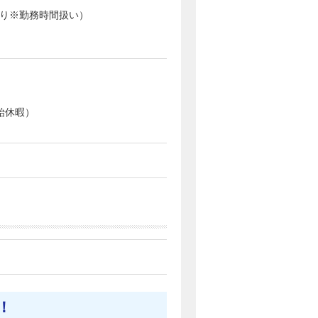
あり※勤務時間扱い）
始休暇）
！