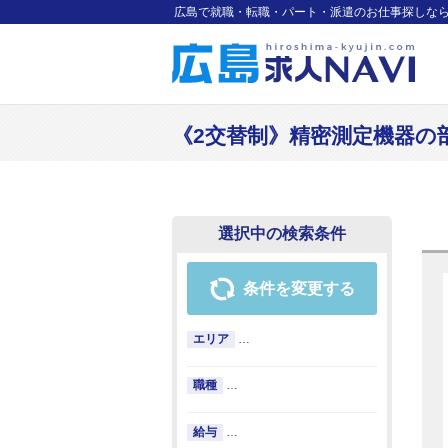
広島で就職・転職・パート・派遣のお仕事探しな
《2交替制》精密測定機器の部品製
選択中の検索条件
条件を変更する
エリア
…
職種
…
給与
…