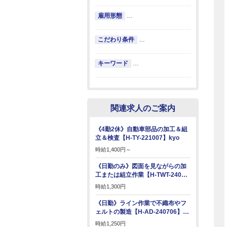
雇用形態
…
こだわり条件
…
キーワード
…
関連求人のご案内
《4勤2休》自動車部品の加工＆組
立＆検査【H-TY-221007】kyo
時給
1,400円～
《日勤のみ》図面を見ながらの加
工または組立作業【H-TWT-240…
時給
1,300円
《日勤》ライン作業で不織布やフ
ェルトの製造【H-AD-240706】…
時給
1,250円