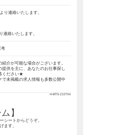
当者より連絡いたします。
番号より連絡いたします。
選考
の紹介が可能な場合がございます。
の提供を主に、あなたのお仕事探し
募ください★
クで未掲載の求人情報も多数公開中
H-MTS-210704
ーム】
ーシートからどうぞ。
げます。