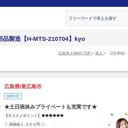
ら
造【H-MTS-210704】kyo
広島求人NAVI TOP
求人
《2交替制》精
広島県/東広島市
派遣社員
★土日祝休みプライベートも充実です★
【オススメポイント】◆◆◆◆◆◆
◇ 高時給１,２００円 ◇