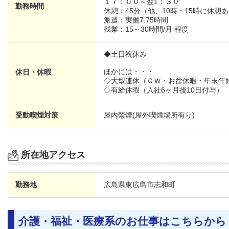
１７：００～翌1：３０
勤務時間
休憩：45分（他、10時・15時に休憩
派遣：実働7.75時間
残業：15～30時間/月 程度
◆土日祝休み
ほかには・・・
休日・休暇
◇大型連休（ＧＷ・お盆休暇・年末年
◇有給休暇（入社6ヶ月後10日付与）
受動喫煙対策
屋内禁煙(屋外喫煙場所有り)
所在地アクセス
勤務地
広島県
東広島市志和町
介護・福祉・医療系のお仕事はこちらから