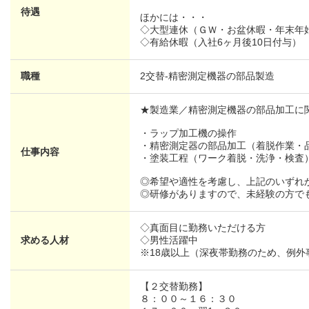
待遇
ほかには・・・
◇大型連休（ＧＷ・お盆休暇・年末年
◇有給休暇（入社6ヶ月後10日付与）
職種
2交替-精密測定機器の部品製造
★製造業／精密測定機器の部品加工に
・ラップ加工機の操作
・精密測定器の部品加工（着脱作業・
仕事内容
・塗装工程（ワーク着脱・洗浄・検査
◎希望や適性を考慮し、上記のいずれ
◎研修がありますので、未経験の方で
◇真面目に勤務いただける方
求める人材
◇男性活躍中
※18歳以上（深夜帯勤務のため、例外
【２交替勤務】
８：００～１６：３０