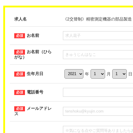
求人名
《2交替制》精密測定機器の部品製造【H-M
お名前
お名前（ひら
がな）
生年月日
年
月
日
電話番号
メールアドレ
ス