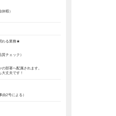
始休暇）
関わる業務★
品質チェック）
）
かの部署へ配属されます。
も大丈夫です！
事由2号による）