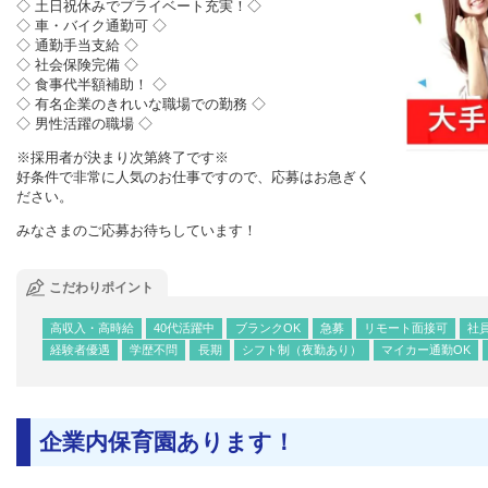
◇ 土日祝休みでプライベート充実！◇
◇ 車・バイク通勤可 ◇
◇ 通勤手当支給 ◇
◇ 社会保険完備 ◇
◇ 食事代半額補助！ ◇
◇ 有名企業のきれいな職場での勤務 ◇
◇ 男性活躍の職場 ◇
※採用者が決まり次第終了です※
好条件で非常に人気のお仕事ですので、応募はお急ぎく
ださい。
みなさまのご応募お待ちしています！
こだわりポイント
高収入・高時給
40代活躍中
ブランクOK
急募
リモート面接可
社
経験者優遇
学歴不問
長期
シフト制（夜勤あり）
マイカー通勤OK
企業内保育園あります！