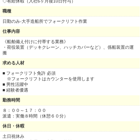
◇有給休暇（入社6ヶ月後10日付与）
職種
日勤のみ-大手造船所でフォークリフト作業
仕事内容
《船舶備え付けに付帯する業務》
・荷役装置（デッキクレーン、ハッチカバーなど）、係船装置の運
搬
求める人材
■ フォークリフト免許 必須
※フォークリフトはカウンターを使用します
■ 男性活躍中
■ 経験者優遇
勤務時間
８：００～１７：００
派遣：実働８時間（休憩６０分）
休日・休暇
土日祝休み