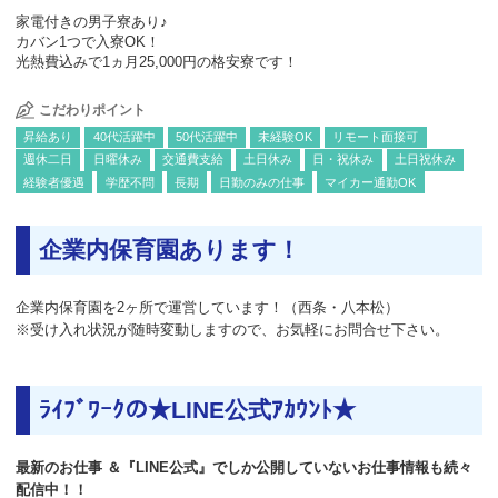
家電付きの男子寮あり♪
カバン1つで入寮OK！
光熱費込みで1ヵ月25,000円の格安寮です！
こだわりポイント
昇給あり
40代活躍中
50代活躍中
未経験OK
リモート面接可
週休二日
日曜休み
交通費支給
土日休み
日・祝休み
土日祝休み
経験者優遇
学歴不問
長期
日勤のみの仕事
マイカー通勤OK
企業内保育園あります！
企業内保育園を2ヶ所で運営しています！（西条・八本松）
※受け入れ状況が随時変動しますので、お気軽にお問合せ下さい。
ﾗｲﾌﾞﾜｰｸの★LINE公式ｱｶｳﾝﾄ★
最新のお仕事 ＆『LINE公式』でしか公開していないお仕事情報も続々
配信中！！