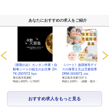
当社の従業者情報
・人事労務管理、業務管理、福利厚生、健康管理、セキュ
ご提供いただいた個人番号情報
・法律で特定された「社会保険手続き」、「税務処理」な
あなたにおすすめの求人をご紹介
以上
【保有個人データ及び第三者提供記録に関
サービ
《夜勤のみ》カンタン作業！自
《パート》放課後等デイサービ
1.当社の名
名称：有限会社ライブワーク
【C-
動車シートの組立のお仕事【H-
スの保育士又は児童指導員【C-
称及び住
住所：広島県東広島市寺家駅前14番28号 寺家駅ノ
TK-250707】kyo
DRM-241007】coc
所、代表者
代表者：磯部 順司
東広島市高屋町
東広島市寺家7237-3
優遇）
時給
1,400円～
1,750円
時給
1,100円～
（経験・能力・資格により 優遇）
の氏名
2.個人情報
所属：有限会社ライブワーク 経営戦略室 室長
おすすめ求人をもっと見る
保護管理者
氏名：大近清隆
連絡先：082-493-8033