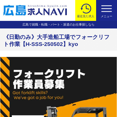
最近見た求人
メニュー
広島で就職・転職・パート・派遣のお仕事探しなら
《日勤のみ》大手造船工場でフォークリフ
ト作業【H-SSS-250502】kyo