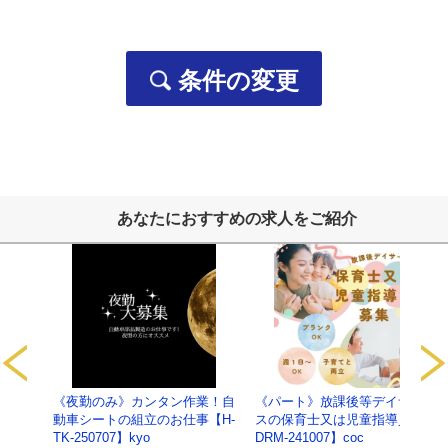
お問い合わせ、資料請求をいただいた方の個人情報
・当社の各事業に関するお問い合わせの方の個人情報は、
・ご要望いただいた資料の送付などに利用します。
条件の変更
採用応募者の個人情報
・採用選考及びそれに伴う連絡などに利用します
当社の従業者情報
・人事労務管理、業務管理、福利厚生、健康管理、セキュ
ご提供いただいた個人番号情報
・法律で特定された「社会保険手続き」、「税務処理」な
あなたにおすすめの求人をご紹介
以上
【保有個人データ及び第三者提供記録に関
サービ
《夜勤のみ》カンタン作業！自
《パート》放課後等デイサービ
1.当社の名
名称：有限会社ライブワーク
【C-
動車シートの組立のお仕事【H-
スの保育士又は児童指導員【C-
称及び住
住所：広島県東広島市寺家駅前14番28号 寺家駅ノ
TK-250707】kyo
DRM-241007】coc