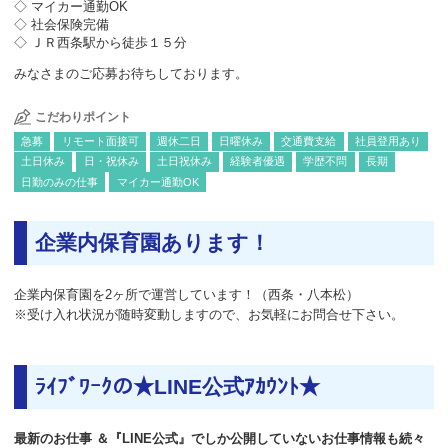
◇ マイカー通勤OK
◇ 社会保険完備
◇ ＪＲ西条駅から徒歩１５分
みなさまのご応募お待ちしております。
こだわりポイント
急募
リモート面接可
週休二日
日曜休み
交通費支給
社員登用あり
土日休み
日・祝休み
土日祝休み
経験者優遇
学歴不問
長期
日勤のみの仕事
マイカー通勤OK
企業内保育園あります！
企業内保育園を2ヶ所で運営しています！（西条・八本松）
※受け入れ状況が随時変動しますので、お気軽にお問合せ下さい。
ﾗｲﾌﾞﾜｰｸの★LINE公式ｱｶｳﾝﾄ★
最新のお仕事 ＆『LINE公式』でしか公開していないお仕事情報も続々