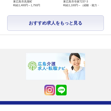
所、代表者
代表者：磯部 順司
東広島市高屋町
東広島市寺家7237-3
優遇）
時給
1,400円～
1,750円
時給
1,100円～
（経験・能力・資格により 優遇）
の氏名
2.個人情報
所属：有限会社ライブワーク 経営戦略室 室長
おすすめ求人をもっと見る
保護管理者
氏名：大近清隆
連絡先：082-493-8033
3.保有個人
当社が直接取得したお客様の個人情報
データの利
・ お客様の個人情報は、当社の総合人材サー
用目的
お問い合わせ、資料請求をいただいた方の個
・当社の各事業に関するお問い合わせの方の
・ご要望いただいた資料の送付などに利用し
当社が直接取得した採用応募者の個人情報
・採用選考及びそれに伴う連絡などに利用し
当社の従業者情報
・人事労務管理、業務管理、福利厚生、健康
当社の従業者及び扶養家族の個人番号情報
・法律で特定された「社会保険手続き」、「
COPYRIGHT © 2017 LIVE WORK Co.LTD. ALL RIGHTS RESERVED.