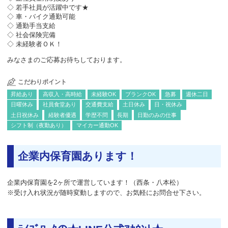
◇ 若手社員が活躍中です★
◇ 車・バイク通勤可能
◇ 通勤手当支給
◇ 社会保険完備
◇ 未経験者ＯＫ！
みなさまのご応募お待ちしております。
こだわりポイント
昇給あり
高収入・高時給
未経験OK
ブランクOK
急募
週休二日
日曜休み
社員食堂あり
交通費支給
土日休み
日・祝休み
土日祝休み
経験者優遇
学歴不問
長期
日勤のみの仕事
シフト制（夜勤あり）
マイカー通勤OK
企業内保育園あります！
企業内保育園を2ヶ所で運営しています！（西条・八本松）
※受け入れ状況が随時変動しますので、お気軽にお問合せ下さい。