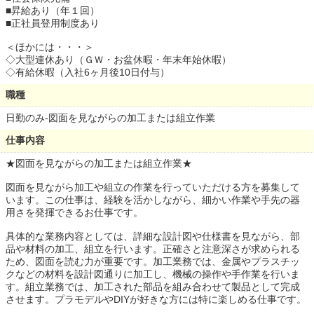
■昇給あり（年１回）
■正社員登用制度あり
＜ほかには・・・＞
◇大型連休あり（ＧＷ・お盆休暇・年末年始休暇）
◇有給休暇（入社6ヶ月後10日付与）
職種
日勤のみ-図面を見ながらの加工または組立作業
仕事内容
★図面を見ながらの加工または組立作業★
図面を見ながら加工や組立の作業を行っていただける方を募集して
います。この仕事は、経験を活かしながら、細かい作業や手先の器
用さを発揮できるお仕事です。
具体的な業務内容としては、詳細な設計図や仕様書を見ながら、部
品や材料の加工、組立を行います。正確さと注意深さが求められる
ため、図面を読む力が重要です。加工業務では、金属やプラスチッ
クなどの材料を設計図通りに加工し、機械の操作や手作業を行いま
す。組立業務では、加工された部品を組み合わせて製品として完成
させます。プラモデルやDIYが好きな方には特に楽しめる仕事です。