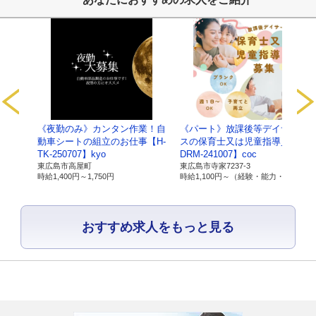
以上
【保有個人データ及び第三者提供記録に関
サービ
《夜勤のみ》カンタン作業！自
《パート》放課後等デイサービ
1.当社の名
名称：有限会社ライブワーク
【C-
動車シートの組立のお仕事【H-
スの保育士又は児童指導員【C-
称及び住
住所：広島県東広島市寺家駅前14番28号 寺家駅ノ
TK-250707】kyo
DRM-241007】coc
所、代表者
代表者：磯部 順司
東広島市高屋町
東広島市寺家7237-3
優遇）
時給
1,400円～
1,750円
時給
1,100円～
（経験・能力・資格により 優遇）
の氏名
2.個人情報
所属：有限会社ライブワーク 経営戦略室 室長
おすすめ求人をもっと見る
保護管理者
氏名：大近清隆
連絡先：082-493-8033
3.保有個人
当社が直接取得したお客様の個人情報
データの利
・ お客様の個人情報は、当社の総合人材サー