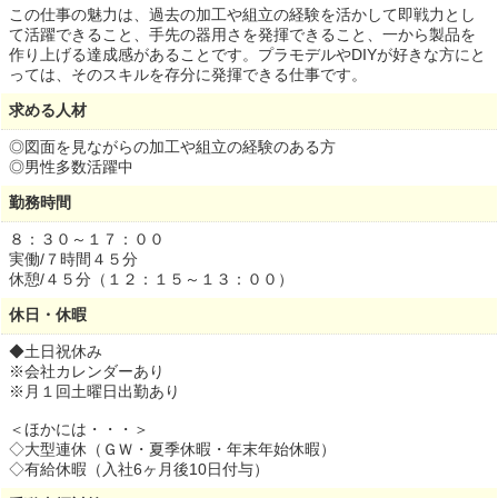
この仕事の魅力は、過去の加工や組立の経験を活かして即戦力とし
て活躍できること、手先の器用さを発揮できること、一から製品を
作り上げる達成感があることです。プラモデルやDIYが好きな方にと
っては、そのスキルを存分に発揮できる仕事です。
求める人材
◎図面を見ながらの加工や組立の経験のある方
◎男性多数活躍中
勤務時間
８：３０～１７：００
実働/７時間４５分
休憩/４５分（１２：１５～１３：００）
休日・休暇
◆土日祝休み
※会社カレンダーあり
※月１回土曜日出勤あり
＜ほかには・・・＞
◇大型連休（ＧＷ・夏季休暇・年末年始休暇）
◇有給休暇（入社6ヶ月後10日付与）