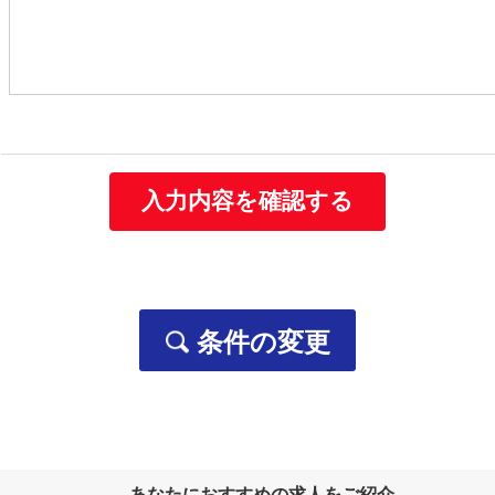
個人情報の利用目的
当社は取得する個人情報を以下に示す目的で利用いたします。
お客様の個人情報
・お客様の個人情報は、当社の総合人材サービス事業や保
お問い合わせ、資料請求をいただいた方の個人情報
・当社の各事業に関するお問い合わせの方の個人情報は、
・ご要望いただいた資料の送付などに利用します。
条件の変更
採用応募者の個人情報
・採用選考及びそれに伴う連絡などに利用します
当社の従業者情報
・人事労務管理、業務管理、福利厚生、健康管理、セキュ
ご提供いただいた個人番号情報
・法律で特定された「社会保険手続き」、「税務処理」な
あなたにおすすめの求人をご紹介