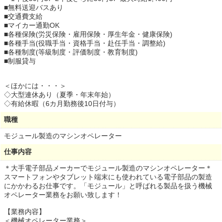
■無料送迎バスあり
■交通費支給
■マイカー通勤OK
■各種保険(労災保険・雇用保険・厚生年金・健康保険)
■各種手当(役職手当・資格手当・赴任手当・調整給)
■各種制度(等級制度・評価制度・教育制度)
■制服貸与
＜ほかには・・・＞
◇大型連休あり（夏季・年末年始）
◇有給休暇（6カ月勤務後10日付与）
職種
モジュール製造のマシンオペレーター
仕事内容
＊大手電子部品メーカーでモジュール製造のマシンオペレーター＊
スマートフォンやタブレット端末にも使われている電子部品の製造
にかかわるお仕事です。「モジュール」と呼ばれる製品を扱う機械
オペレーター業務をお願い致します！
【業務内容】
＜機械オペレーター業務＞