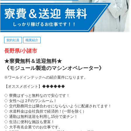
契約社員
職業紹介
長野県/小諸市
★寮費無料＆送迎無料★
《モジュール製造のマシンオペレーター》
※ワールドインテックへの紹介案件になります。
【オススメポイント】◆◆◆◆◆◆
◇ 寮費はずっと無料なので安心です！
◇ 女性へは２Fのワンルーム！
◇ 交代勤務同士は隣合わせにならないように配慮されてます！
◇ 水道料金は会社負担で経済的！(一部を除く）
◇ 通勤は無料送迎を利用し15分で楽チン！
◇ 生活に便利な施設も豊富！
◇ 大手有名企業でのお仕事です。