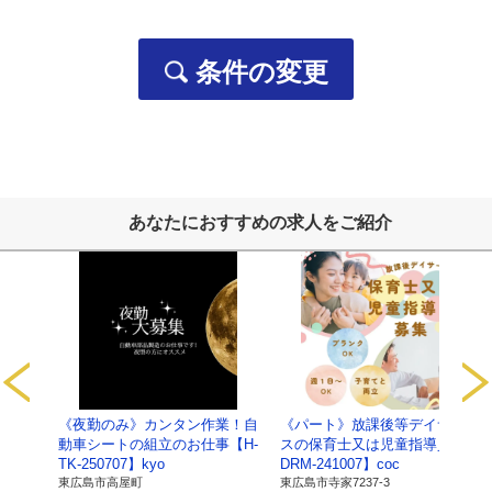
お問い合わせ、資料請求をいただいた方の個人情報
・当社の各事業に関するお問い合わせの方の個人情報は、
・ご要望いただいた資料の送付などに利用します。
条件の変更
採用応募者の個人情報
・採用選考及びそれに伴う連絡などに利用します
当社の従業者情報
・人事労務管理、業務管理、福利厚生、健康管理、セキュ
ご提供いただいた個人番号情報
・法律で特定された「社会保険手続き」、「税務処理」な
あなたにおすすめの求人をご紹介
以上
【保有個人データ及び第三者提供記録に関
サービ
《夜勤のみ》カンタン作業！自
《パート》放課後等デイサービ
1.当社の名
名称：有限会社ライブワーク
【C-
動車シートの組立のお仕事【H-
スの保育士又は児童指導員【C-
称及び住
住所：広島県東広島市寺家駅前14番28号 寺家駅ノ
TK-250707】kyo
DRM-241007】coc
所、代表者
代表者：磯部 順司
東広島市高屋町
東広島市寺家7237-3