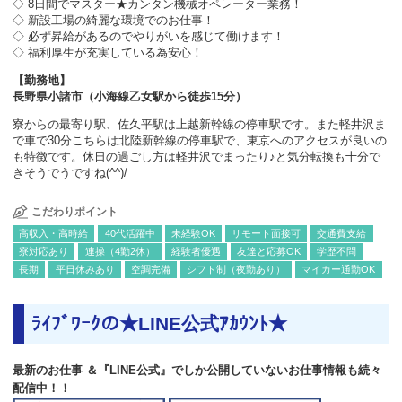
◇ 8日間でマスター★カンタン機械オペレーター業務！
◇ 新設工場の綺麗な環境でのお仕事！
◇ 必ず昇給があるのでやりがいを感じて働けます！
◇ 福利厚生が充実している為安心！
【勤務地】
長野県小諸市（小海線乙女駅から徒歩15分）
寮からの最寄り駅、佐久平駅は上越新幹線の停車駅です。また軽井沢ま
で車で30分こちらは北陸新幹線の停車駅で、東京へのアクセスが良いの
も特徴です。休日の過ごし方は軽井沢でまったり♪と気分転換も十分で
きそうでうですね(^^)/
こだわりポイント
高収入・高時給
40代活躍中
未経験OK
リモート面接可
交通費支給
寮対応あり
連操（4勤2休）
経験者優遇
友達と応募OK
学歴不問
長期
平日休みあり
空調完備
シフト制（夜勤あり）
マイカー通勤OK
ﾗｲﾌﾞﾜｰｸの★LINE公式ｱｶｳﾝﾄ★
最新のお仕事 ＆『LINE公式』でしか公開していないお仕事情報も続々
配信中！！