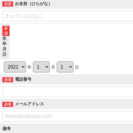
お名前（ひらがな）
生
年
月
日
年
月
日
電話番号
メールアドレス
備考