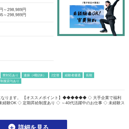
5円～
298,989円
5～298,989円
寮対応あり
連操（4勤2休）
2交替
経験者優遇
長期
制服貸与あり
なります。 【オススメポイント】◆◆◆◆◆◆ ◇ 大手企業で福利
未経験OK ◇ 定期昇給制度あり ◇ ～40代活躍中のお仕事 ◇ 未経験ス
詳細を見る