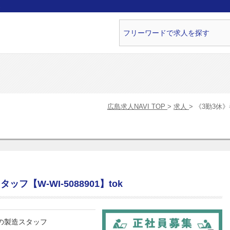
ら
広島求人NAVI TOP
求人
《3勤3休》
フ【W-WI-5088901】tok
品の製造スタッフ