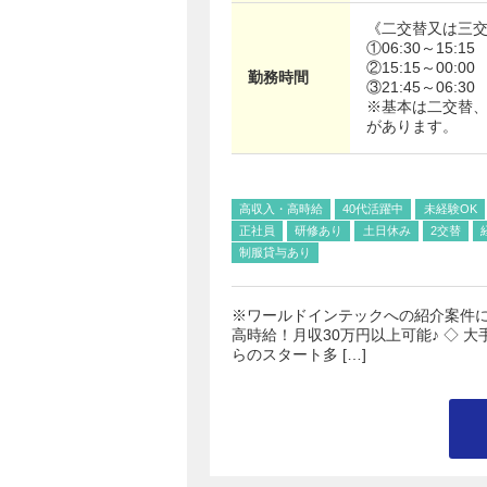
《二交替又は三
①06:30～15:15
②15:15～00:00
勤務時間
③21:45～06:30
※基本は二交替
があります。
高収入・高時給
40代活躍中
未経験OK
正社員
研修あり
土日休み
2交替
制服貸与あり
※ワールドインテックへの紹介案件にな
高時給！月収30万円以上可能♪ ◇ 
らのスタート多 […]