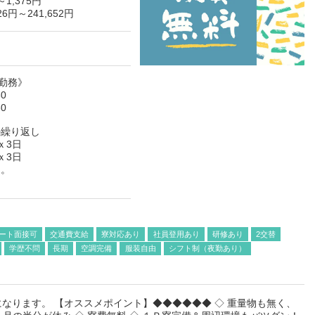
円～
1,375円
6円～241,652円
替勤務》
0
0
の繰り返し
ｘ3日
ｘ3日
し。
ート面接可
交通費支給
寮対応あり
社員登用あり
研修あり
2交替
学歴不問
長期
空調完備
服装自由
シフト制（夜勤あり）
なります。 【オススメポイント】◆◆◆◆◆◆ ◇ 重量物も無く、