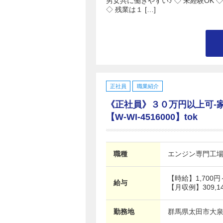
男女共に働きやすい♪ ◇ 未経験OK 
◇ 残業は１ […]
正社員
職業紹介
《正社員》３０万円以上可-
【W-WI-4516000】tok
職種
エンジン専門工
【時給】
1,700
給与
【月収例】309,1
勤務地
群馬県
太田市大