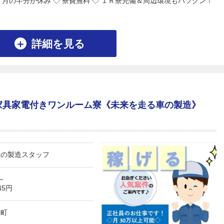
◇ 月の半分が休み ◇ 寮費無料 ◇ １Ｒ寮完備＆周辺環境もバツグン！
詳細を見る
家具家電付きワンルーム寮《未来を走る車の製造》
場の製造スタッフ
円～
45円
泉町