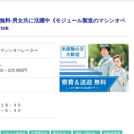
無料-男女共に活躍中《モジュール製造のマシンオペ
tok
のマシンオペレーター
円～
0～329,980円
～１８：４０
０～６：４０
リモート面接可
交通費支給
寮対応あり
連操（4勤2休）
経験者優遇