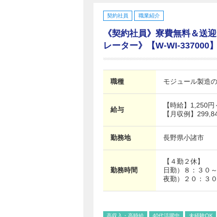
契約社員
職業紹介
《契約社員》寮費無料＆送迎
レーター》【W-WI-337000】
職種
モジュール製造
【時給】
1,250
給与
【月収例】299,84
勤務地
長野県
小諸市
【４勤２休】
勤務時間
日勤）８：３０
夜勤）２０：３
高収入・高時給
40代活躍中
未経験OK