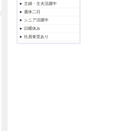
主婦・主夫活躍中
週休二日
シニア活躍中
日曜休み
社員食堂あり
交通費支給
寮対応あり
残業なし
正社員
社員登用あり
資格取得支援制度
研修あり
土日休み
連操（4勤2休）
2交替
時間や曜日が選べる・シフ