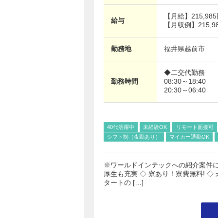
【月給】
215,98
給与
【月収例】215,98
勤務地
福井県
越前市
◆二交代勤務
勤務時間
08:30～18:40
20:30～06:40
40代活躍中
未経験OK
リモート面接可
シフト制（夜勤あり）
マイカー通勤OK
※ワールドインテックへの紹介案件に
厚生も充実 ◇ 寮あり！寮費無料! ◇ 
タートの […]