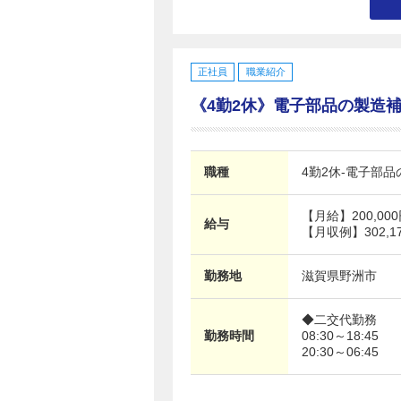
正社員
職業紹介
《4勤2休》電子部品の製造補助ス
職種
4勤2休-電子部
【月給】
200,00
給与
【月収例】302,1
勤務地
滋賀県
野洲市
◆二交代勤務
勤務時間
08:30～18:45
20:30～06:45