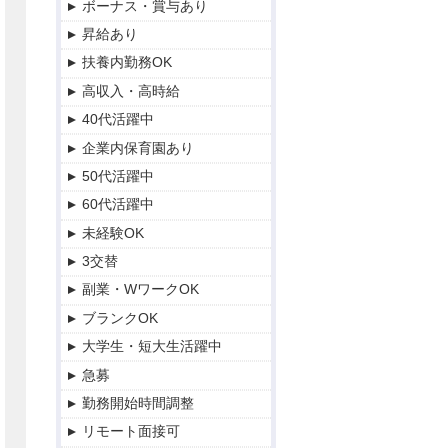
ボーナス・賞与あり
パート・アルバイト
東広島市
軽作業系（仕分・検品・ピ
昇給あり
契約社員
呉市
ッキングなど）
扶養内勤務OK
職業紹介
豊田郡
フォークリフト・クレーン
等オペレーター
高収入・高時給
福山市
建築・土木・建設系
40代活躍中
三原市
物流・配送・ドライバー系
企業内保育園あり
安芸高田市
オフィスワーク・事務系
50代活躍中
山県郡
調理・飲食系
60代活躍中
山口市
営業系
未経験OK
その他
IT・エンジニア系
3交替
WEB・クリエイター系
副業・WワークOK
保育・教育・塾・スクール
ブランクOK
系
大学生・短大生活躍中
医療・介護・福祉系
急募
勤務開始時間調整
リモート面接可