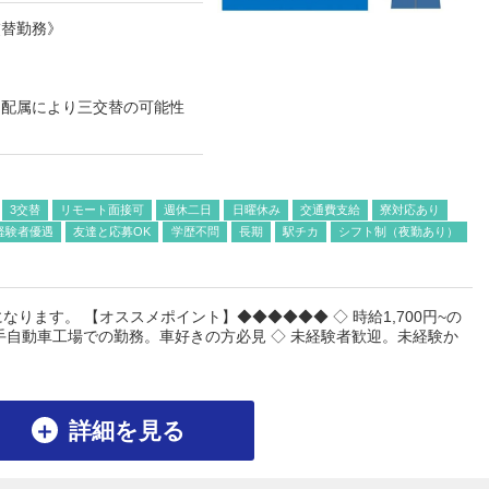
交替勤務》
、配属により三交替の可能性
3交替
リモート面接可
週休二日
日曜休み
交通費支給
寮対応あり
経験者優遇
友達と応募OK
学歴不問
長期
駅チカ
シフト制（夜勤あり）
ります。 【オススメポイント】◆◆◆◆◆◆ ◇ 時給1,700円~の
大手自動車工場での勤務。車好きの方必見 ◇ 未経験者歓迎。未経験か
詳細を見る