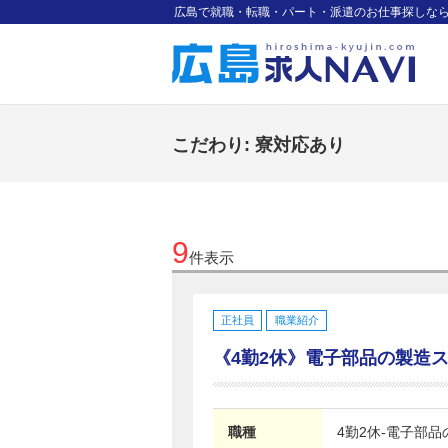
広島で就職・転職・パート・派遣のお仕事探しな
こだわり:
寮対応あり
9
件表示
正社員
職業紹介
《4勤2休》電子部品の製造スタッ
職種
4勤2休-電子部