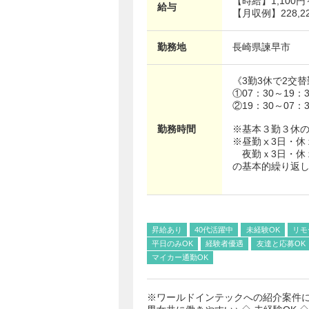
【時給】
1,100
給与
【月収例】228,22
勤務地
長崎県
諫早市
《3勤3休で2交
①07：30～19：3
②19：30～07：3
勤務時間
※基本３勤３休
※昼勤ⅹ3日・休
夜勤ｘ3日・休
の基本的繰り返
昇給あり
40代活躍中
未経験OK
リモ
平日のみOK
経験者優遇
友達と応募OK
マイカー通勤OK
※ワールドインテックへの紹介案件に