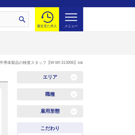
最近見た求人
メニュー
半導体製品の検査スタッフ【W-WI-313006】tok
エリア
中区
職種
東区
医療・介護・看護系
南区
雇用形態
設備の設計・工事・保全・
佐伯区
保守
正社員
安佐北区
製造・ものづくり系
こだわり
派遣社員
安芸郡
接客・販売・サービス系