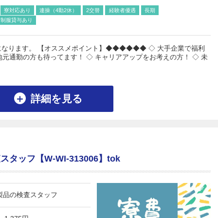
寮対応あり
連操（4勤2休）
2交替
経験者優遇
長期
制服貸与あり
なります。 【オススメポイント】◆◆◆◆◆◆ ◇ 大手企業で福利
 地元通勤の方も待ってます！ ◇ キャリアアップをお考えの方！ ◇ 未
詳細を見る
ッフ【W-WI-313006】tok
製品の検査スタッフ