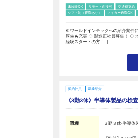
未経験OK
リモート面接可
交通費支給
シフト制（夜勤あり）
マイカー通勤OK
※ワールドインテックへの紹介案件に
厚生も充実 ◇ 製造正社員募集！ ◇
経験スタートの方 […]
契約社員
職業紹介
《3勤3休》半導体製品の検査スタ
職種
３勤３休-半導体