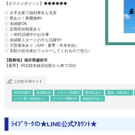
【オススメポイント】◆◆◆◆◆◆
◇ 大手企業で福利厚生も充実
◇ 寮あり！寮費無料!
◇ 未経験OK
◇ 定期昇給制度あり
◇ ～40代活躍中のお仕事
◇ 未経験スタートの方も活躍中!
◇ 大型連休あり（GW・夏季・年末年始）
◇ 常駐の担当者がフォローしてくれるので安心♪
【勤務地】福井県越前市
【最寄】JR北陸本線武生駅から車で10分
こだわりポイント
40代活躍中
未経験OK
リモート面接可
寮対応あり
連操（4勤2休）
シフト制（夜勤あり）
マイカー通勤OK
制服貸与あり
ﾗｲﾌﾞﾜｰｸの★LINE公式ｱｶｳﾝﾄ★