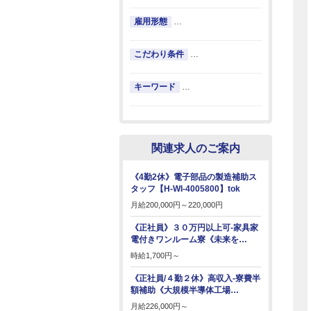
雇用形態
…
こだわり条件
…
キーワード
…
関連求人のご案内
《4勤2休》電子部品の製造補助ス
タッフ【H-WI-4005800】tok
月給
200,000円～
220,000円
《正社員》３０万円以上可-家具家
電付きワンルーム寮《未来を…
時給
1,700円～
《正社員/４勤２休》高収入-寮費半
額補助《大規模半導体工場…
月給
226,000円～