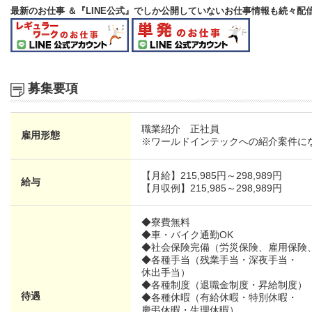
最新のお仕事 ＆『LINE公式』でしか公開していないお仕事情報も続々配
募集要項
職業紹介 正社員
雇用形態
※ワールドインテックへの紹介案件に
【月給】
215,985円～
298,989円
給与
【月収例】215,985～298,989円
◆寮費無料
◆車・バイク通勤OK
◆社会保険完備（労災保険、雇用保険
◆各種手当（残業手当・深夜手当・
休出手当）
◆各種制度（退職金制度・昇給制度）
待遇
◆各種休暇（有給休暇・特別休暇・
慶弔休暇・生理休暇）