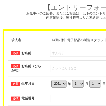
【エントリーフォ
お仕事へのご応募、またはご相談は、
以下のエントリ
内容確認後、弊社担当よりご連絡差し上
求人名
《4勤2休》電子部品の製造スタッフ【W-W
お名前
お名前（ひら
がな）
生年月日
年
月
日
電話番号