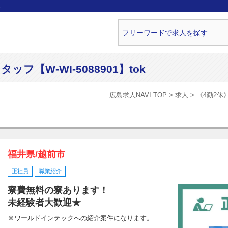
ら
フ【W-WI-5088901】tok
広島求人NAVI TOP
求人
《4勤2休》
福井県/越前市
正社員
職業紹介
寮費無料の寮あります！
未経験者大歓迎★
※ワールドインテックへの紹介案件になります。