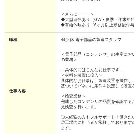
＜さらに・・・＞
◆大型連休あり（GW・夏季・年末年
◆有給休暇あり（6ヶ月以上勤務後付
職種
4勤2休-電子部品の製造スタッフ
＜電子部品（コンデンサ）の生産にお
の業務＞
～具体的にはこんなお仕事です～
＜材料を装置に投入＞
具体的なお仕事は、製造装置を操作し
基づいてパネルに条件を設定して装置
仕事内容
＜検査業務＞
完成したコンデンサの品質を確認する
見検査を行います。
◎未経験の方もフルサポート！働きた
◎工場内に担当者が常駐しております
ます。