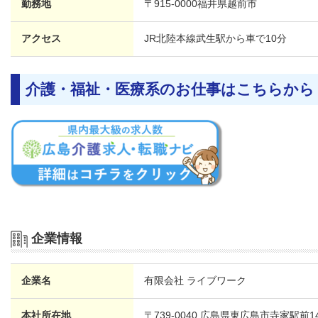
勤務地
〒915-0000
福井県
越前市
アクセス
JR北陸本線武生駅から車で10分
介護・福祉・医療系のお仕事はこちらから
企業情報
企業名
有限会社 ライブワーク
本社所在地
〒739-0040 広島県東広島市寺家駅前1