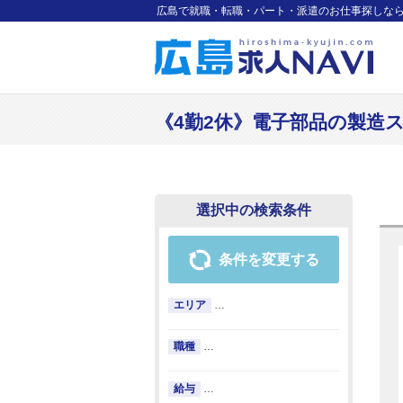
広島で就職・転職・パート・派遣のお仕事探しな
《4勤2休》電子部品の製造スタッ
選択中の検索条件
条件を変更する
エリア
…
職種
…
給与
…