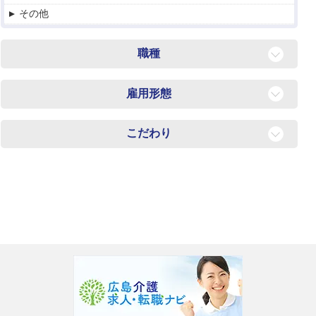
その他
職種
医療・介護・看護系
雇用形態
設備の設計・工事・保全・保守
正社員
製造・ものづくり系
こだわり
派遣社員
接客・販売・サービス系
ボーナス・賞与あり
パート・アルバイト
軽作業系（仕分・検品・ピッキングなど）
昇給あり
契約社員
フォークリフト・クレーン等オペレーター
扶養内勤務OK
職業紹介
建築・土木・建設系
高収入・高時給
物流・配送・ドライバー系
40代活躍中
オフィスワーク・事務系
企業内保育園あり
調理・飲食系
50代活躍中
営業系
60代活躍中
IT・エンジニア系
未経験OK
WEB・クリエイター系