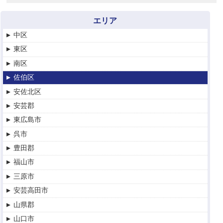
エリア
中区
東区
南区
佐伯区
安佐北区
安芸郡
東広島市
呉市
豊田郡
福山市
三原市
安芸高田市
山県郡
山口市