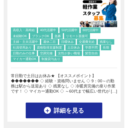
高収入・高時給
40代活躍中
50代活躍中
60代活躍中
未経験OK
ブランクOK
急募
リモート面接可
主婦・主夫活躍中
週休二日
日曜休み
交通費支給
残業なし
社員登用あり
資格取得支援制度
土日休み
学歴不問
長期
日勤のみの仕事
空調完備
女性が多い職場
髪型自由
マイカー通勤OK
制服貸与あり
常日勤で土日はお休み★ 【オススメポイント】
◆◆◆◆◆◆◆ ◇ 経験・資格問いません ◇ 9：00～の勤
務は駅から送迎あり ◇ 残業なし ◇ 冷暖房完備の座り作業
です！ ◇ マイカー通勤OK ◇ ～60代まで幅広い世代が […]
詳細を見る